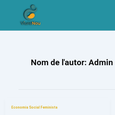
Vés
al
contingut
Nom de l'autor: Admin
Economia Social Feminista