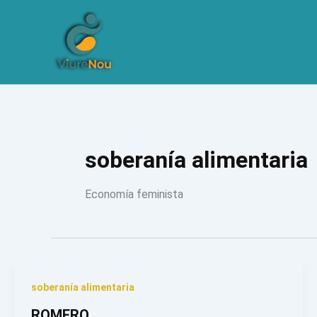
Ir
al
contenido
soberanía alimentaria
Economía feminista
soberanía alimentaria
ROMERO